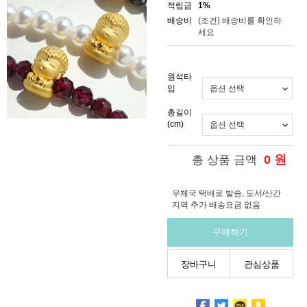
적립금
1%
배송비
(조건)
배송비를 확인하
세요
원석타
입
총길이
(cm)
0
원
총 상품 금액
우체국 택배로 발송, 도서/산간
지역 추가 배송요금 없음
구매하기
장바구니
관심상품