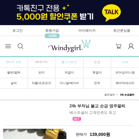
로그인
회원가입
마이페이지
최근본상품
+2,000
BEST 100
NEW 5%
물고기반지
순금
리뷰
팔찌/발찌
반지
귀걸이
목걸이
피어싱/미니링
실버
커플/프로포즈
이니셜/베이비
진주
헤어악세사리
팔찌/발찌
24k 순금팔찌
24k 부처님 불교 순금 염주팔찌
베스트셀러 고객만족도 최고
139,000
원
판매가