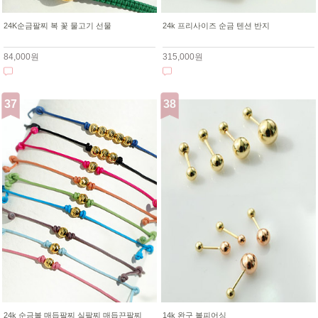
24K순금팔찌 복 꽃 물고기 선물
24k 프리사이즈 순금 텐션 반지
84,000원
315,000원
24k 순금볼 매듭팔찌 실팔찌 매듭끈팔찌
14k 완구 볼피어싱