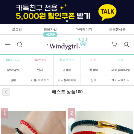
로그인
회원가입
마이페이지
최근본상품
+2,000
BEST 100
NEW 5%
물고기반지
순금
리뷰
팔찌/발찌
반지
귀걸이
목걸이
피어싱/미니링
실버
커플/프로포즈
이니셜/베이비
진주
헤어악세사리
베스트 상품100