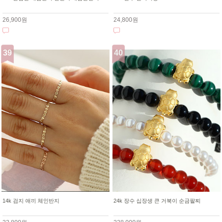
26,900원
24,800원
14k 검지 애끼 체인반지
24k 장수 십장생 큰 거북이 순금팔찌