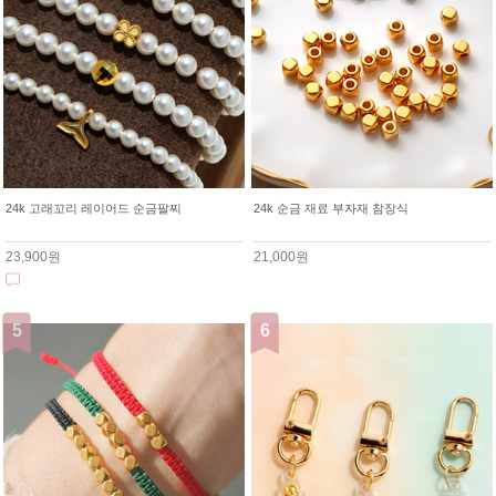
24k 고래꼬리 레이어드 순금팔찌
24k 순금 재료 부자재 참장식
23,900원
21,000원