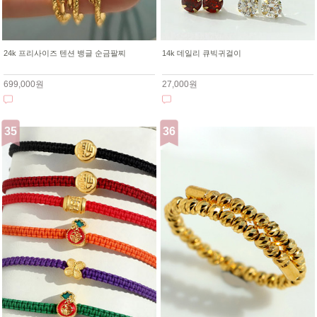
24k 프리사이즈 텐션 뱅글 순금팔찌
14k 데일리 큐빅귀걸이
699,000원
27,000원