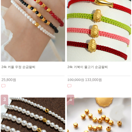
24k 커플 우정 순금팔찌
24k 거북이 물고기 순금팔찌
25,800원
190,000원
133,000원