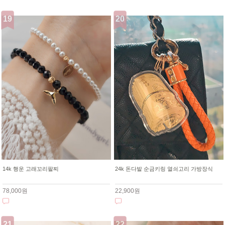
14k 행운 고래꼬리팔찌
24k 돈다발 순금키링 열쇠고리 가방장식
78,000원
22,900원