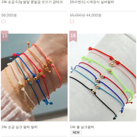
24k 순금 0.2g 쌀알 콩알금 모으기 금테크
[하이엔드] 시계장식 실버팔찌
66,000원
55,000원
44,000원
24k 순금 실크 팔찌 발찌
14k 볼 실크팔찌