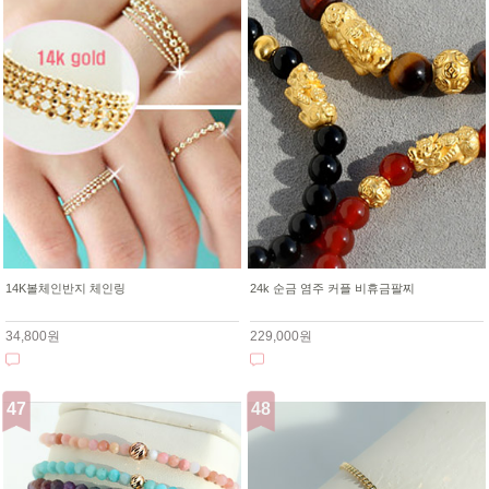
14K볼체인반지 체인링
24k 순금 염주 커플 비휴금팔찌
34,800원
229,000원