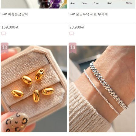
24k 비휴순금팔찌
24k 순금부속 재료 부자재
169,000원
20,900원