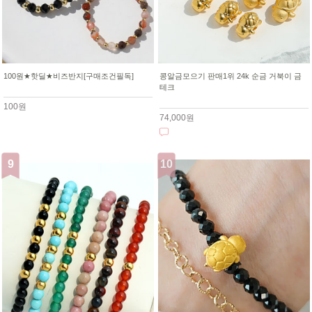
100원★핫딜★비즈반지[구매조건필독]
콩알금모으기 판매1위 24k 순금 거북이 금
테크
100원
74,000원