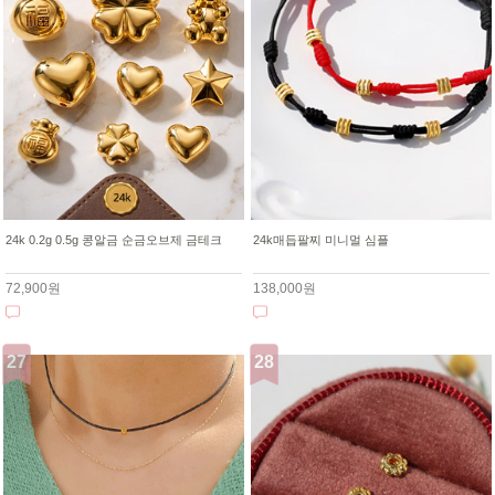
24k 0.2g 0.5g 콩알금 순금오브제 금테크
24k매듭팔찌 미니멀 심플
72,900원
138,000원