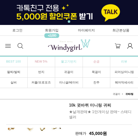
로그인
회원가입
마이페이지
최근본상품
+2,000
BEST 100
NEW 5%
물고기반지
순금
리뷰
팔찌/발찌
반지
귀걸이
목걸이
피어싱/미니링
실버
커플/프로포즈
이니셜/베이비
진주
헤어악세사리
귀걸이
귀찌/링
10k 귓바퀴 미니링 귀찌
★낱개판매★ 1만개이상 판매~ 스테디
셀러
45,000
원
판매가