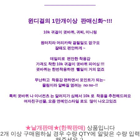
-----------------------------------------
윈디걸의 1만개이상 판매신화~!!!
10k 귀걸이 귓바퀴, 귀찌, 미니링
원터치라 머리카락 걸릴일도 없구요
잘때도 편안하게 ~
데일리로 편안한 착용감
가격도 착한 10k 귀걸이 귓바퀴 피어싱 !!!
귓바퀴는 한번착용하면 뺄일이 거의 없죠
무난하고 착용감 편하면서 포인트가 되
는~
물림이라 알빠질 염려는 no no~!
!
특히 귓바퀴 나 이너컨츠 는 알러지가 심해서 10k 로 착용을 추천해드려요
​여자친구선물, 요즘 연예인스타일 로도 많이 나오고있죠
★낱개판매★(한짝판매)
상품입니다
2개 이상 구매원하실 경우 수량 QTY에 알맞은 수량 입력
해주세요 :)