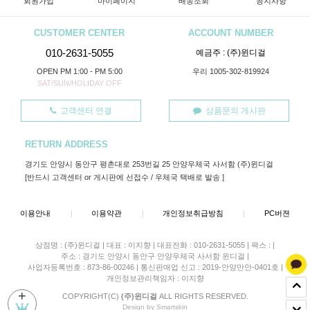
회원가입
마이페이지
배송조회
공지사항
CUSTOMER CENTER
ACCOUNT NUMBER
010-2631-5055
예금주 : (주)윈디걸
OPEN PM 1:00 - PM 5:00
우리 1005-302-819924
SAT/SUN/HOLIDAY OFF
고객센터 연결
상품문의 게시판
RETURN ADDRESS
경기도 안양시 동안구 평촌대로 253번길 25 안양우체국 사서함 (주)윈디걸
[반드시 고객센터 or 게시판에 선접수 / 우체국 택배로 발송 ]
이용안내
|
이용약관
|
개인정보취급방침
|
PC버젼
상점명 : (주)윈디걸
|
대표 :
이지향
|
대표전화 : 010-2631-5055
|
팩스 :
|
주소 : 경기도 안양시 동안구 안양우체국 사서함 윈디걸
|
사업자등록번호 : 873-86-00246
|
통신판매업 신고 : 2019-안양만안-0401호
|
개인정보관리책임자 : 이지향
+
COPYRIGHT(C)
(주)윈디걸
ALL RIGHTS RESERVED.