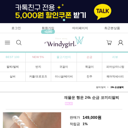
로그인
회원가입
마이페이지
최근본상품
+2,000
BEST 100
NEW 5%
물고기반지
순금
리뷰
팔찌/발찌
반지
귀걸이
목걸이
피어싱/미니링
실버
커플/프로포즈
이니셜/베이비
진주
헤어악세사리
팔찌/발찌
24k 순금팔찌
재물운 행운 24k 순금 코끼리팔찌
149,000
원
판매가
적립금
1%