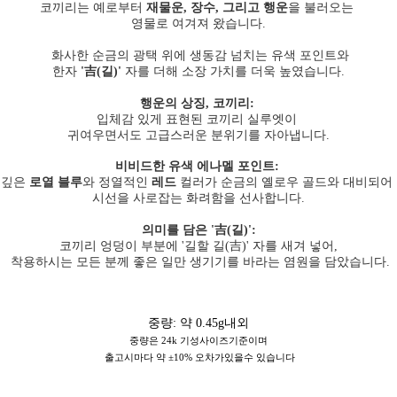
코끼리는 예로부터
재물운, 장수, 그리고 행운
을 불러오는
영물로 여겨져 왔습니다.
화사한 순금의 광택 위에 생동감 넘치는 유색 포인트와
한자
'吉(길)'
자를 더해 소장 가치를 더욱 높였습니다.
행운의 상징, 코끼리:
입체감 있게 표현된 코끼리 실루엣이
귀여우면서도 고급스러운 분위기를 자아냅니다.
비비드한 유색 에나멜 포인트:
깊은
로열 블루
와 정열적인
레드
컬러가 순금의 옐로우 골드와 대비되어
시선을 사로잡는 화려함을 선사합니다.
의미를 담은 '吉(길)':
코끼리 엉덩이 부분에 '길할 길(吉)' 자를 새겨 넣어,
착용하시는 모든 분께 좋은 일만 생기기를 바라는 염원을 담았습니다.
중량: 약 0.45g내외
중량은 24k 기성사이즈기준이며
출고시마다 약 ±10% 오차가있을수 있습니다