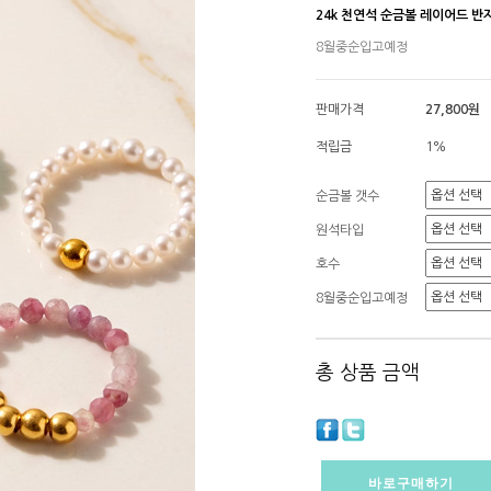
24k 천연석 순금볼 레이어드 반
8월중순입고예정
판매가격
27,800원
적립금
1%
순금볼 갯수
원석타입
호수
8월중순입고예정
총 상품 금액
바로구매하기