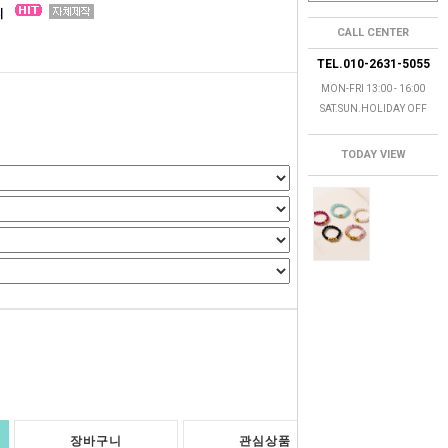
지
CALL CENTER
TEL.010-2631-5055
MON-FRI 13:00 - 16:00
SAT.SUN.HOLIDAY OFF
TODAY VIEW
0
원
장바구니
관심상품