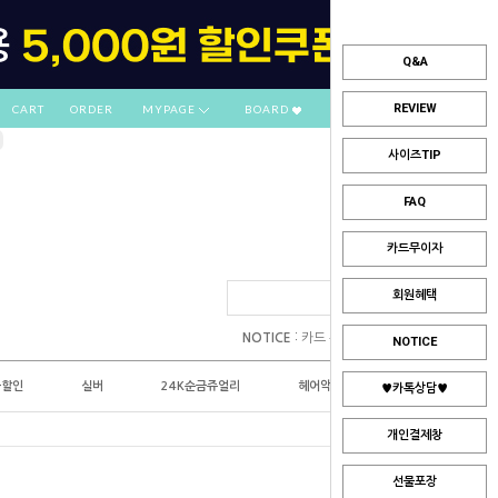
Q&A
REVIEW
CART
ORDER
MYPAGE
BOARD
사이즈TIP
FAQ
카드무이자
회원혜택
:
NOTICE
카드 부분무이자 안내
NOTICE
플할인
실버
24K순금쥬얼리
헤어악세사리
♥카톡상담♥
개인결제창
선물포장