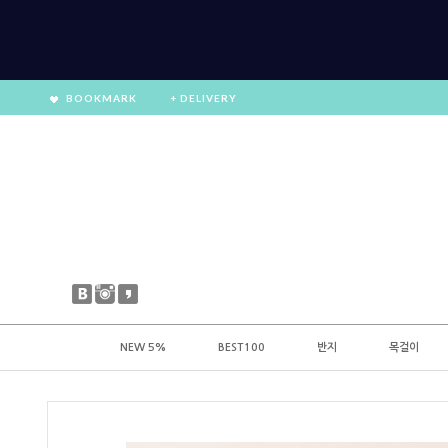
BOOKMARK
+ DELIVERY
NEW 5%
BEST100
반지
목걸이