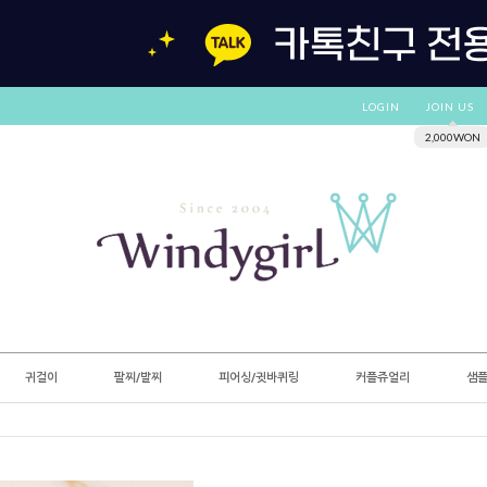
LOGIN
JOIN US
2,000WON
귀걸이
팔찌/발찌
피어싱/귓바퀴링
커플쥬얼리
샘