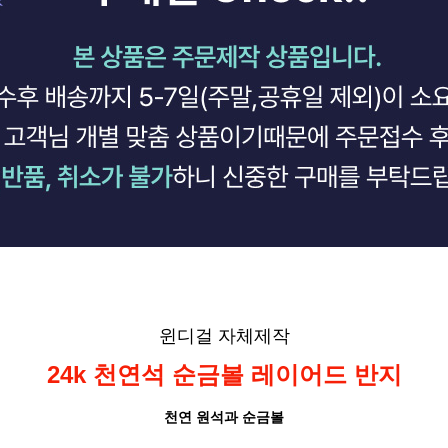
윈디걸 자체제작
24k 천연석 순금볼 레이어드 반지
천연 원석과 순금볼