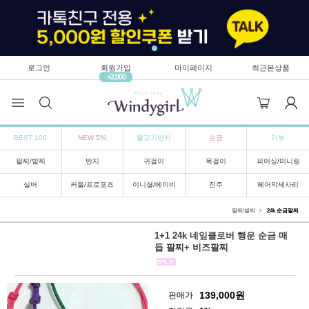
로그인
회원가입
마이페이지
최근본상품
+2,000
BEST 100
NEW 5%
물고기반지
순금
리뷰
팔찌/발찌
반지
귀걸이
목걸이
피어싱/미니링
실버
커플/프로포즈
이니셜/베이비
진주
헤어악세사리
팔찌/발찌
24k 순금팔찌
1+1 24k 네잎클로버 행운 순금 매
듭 팔찌+ 비즈팔찌
139,000
원
판매가