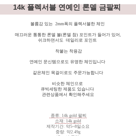
14k 플렉서블 연예인 론델 금팔찌
볼륨감 있는 2mm폭의 플렉서블한 체인
매끄러운 통통한 론델 볼(론델 참) 포인트가 들어가 있어,
쉬크하면서도 데일리로 포인트
착붙는 착용감
연예인 문신템으로도 유명한 체인입니다
같은체인 목걸이로도 주문가능합니다
비슷한 체인으로
큐빅세팅한 제품도 있습니다
관련상품에서 확인해주세요
종류: 14k gold 팔찌
소재: 14k gold
제작기간: 약5~8일소요
중량: 약2.49g