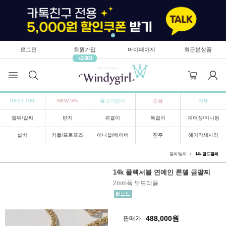
로그인
회원가입
마이페이지
최근본상품
+2,000
BEST 100
NEW 5%
물고기반지
순금
리뷰
팔찌/발찌
반지
귀걸이
목걸이
피어싱/미니링
실버
커플/프로포즈
이니셜/베이비
진주
헤어악세사리
팔찌/발찌
14k 골드팔찌
14k 플렉서블 연예인 론델 금팔찌
2mm폭 부드러움
488,000
원
판매가