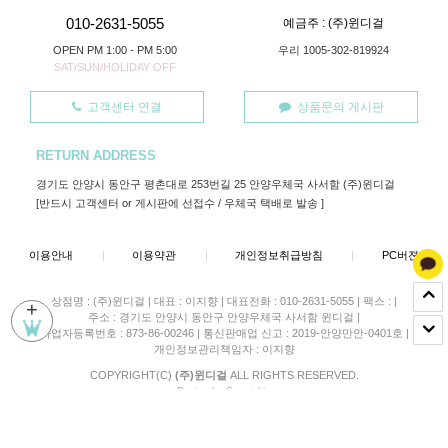
010-2631-5055
예금주 : (주)윈디걸
OPEN PM 1:00 - PM 5:00
우리 1005-302-819924
SAT/SUN/HOLIDAY OFF
고객센터 연결
상품문의 게시판
RETURN ADDRESS
경기도 안양시 동안구 평촌대로 253번길 25 안양우체국 사서함 (주)윈디걸
[반드시 고객센터 or 게시판에 선접수 / 우체국 택배로 발송 ]
이용안내
|
이용약관
|
개인정보취급방침
|
PC버젼
상점명 : (주)윈디걸
|
대표 :
이지향
|
대표전화 : 010-2631-5055
|
팩스 :
|
+
주소 : 경기도 안양시 동안구 안양우체국 사서함 윈디걸
|
사업자등록번호 : 873-86-00246
|
통신판매업 신고 : 2019-안양만안-0401호
|
개인정보관리책임자 : 이지향
COPYRIGHT(C)
(주)윈디걸
ALL RIGHTS RESERVED.