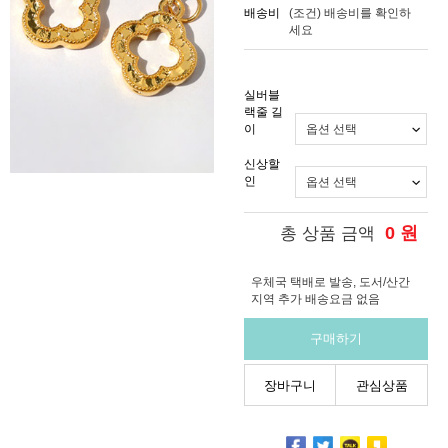
배송비
(조건)
배송비를 확인하
세요
실버블
랙줄 길
이
신상할
인
0
원
총 상품 금액
우체국 택배로 발송, 도서/산간
지역 추가 배송요금 없음
구매하기
장바구니
관심상품