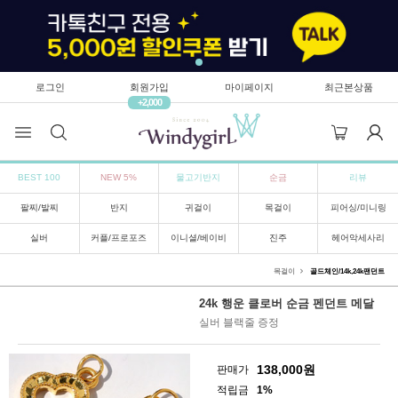
로그인
회원가입
마이페이지
최근본상품
+2,000
BEST 100
NEW 5%
물고기반지
순금
리뷰
팔찌/발찌
반지
귀걸이
목걸이
피어싱/미니링
실버
커플/프로포즈
이니셜/베이비
진주
헤어악세사리
목걸이
골드체인/14k,24k팬던트
24k 행운 클로버 순금 펜던트 메달
실버 블랙줄 증정
138,000
원
판매가
적립금
1%