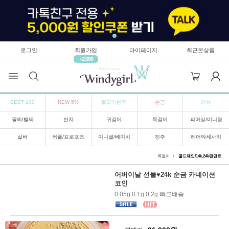
로그인
회원가입
마이페이지
최근본상품
+2,000
BEST 100
NEW 5%
물고기반지
순금
리뷰
팔찌/발찌
반지
귀걸이
목걸이
피어싱/미니링
실버
커플/프로포즈
이니셜/베이비
진주
헤어악세사리
목걸이
골드체인/14k,24k팬던트
어버이날 선물♥24k 순금 카네이션
코인
0.05g 0.1g 0.2g 빠른배송