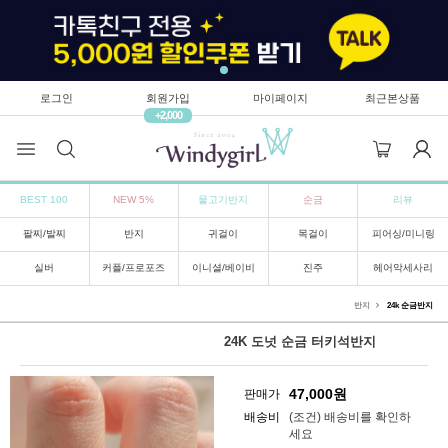
로그인
회원가입
마이페이지
최근본상품
+2,000
BEST 100
NEW 5%
물고기반지
순금
리뷰
팔찌/발찌
반지
귀걸이
목걸이
피어싱/미니링
실버
커플/프로포즈
이니셜/베이비
진주
헤어악세사리
반지
24k 순금반지
24K 도넛 순금 터키석반지
47,000
원
판매가
배송비
(조건)
배송비를 확인하
세요