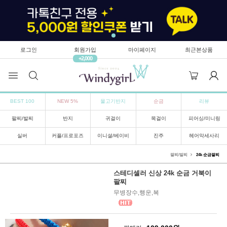
로그인
회원가입
마이페이지
최근본상품
+2,000
BEST 100
NEW 5%
물고기반지
순금
리뷰
팔찌/발찌
반지
귀걸이
목걸이
피어싱/미니링
실버
커플/프로포즈
이니셜/베이비
진주
헤어악세사리
팔찌/발찌
24k 순금팔찌
스테디셀러 신상 24k 순금 거북이
팔찌
무병장수,행운,복