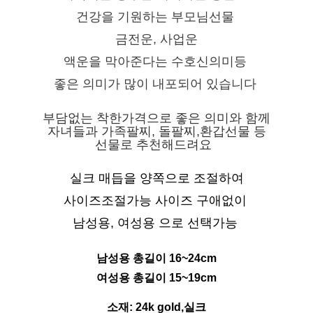
건강을 기원하는 부모님선물
금전운, 사업운
액운을 막아준다는 수호신의미등
좋은 의미가 많이 내포되어 있습니다
부담없는 착한가격으로 좋은 의미와 함께
자녀들과 가족팔찌, 돌팔찌,환갑선물 등
선물로 추천해드려요
실크 매듭을 양쪽으로 조절하여
사이즈조절가능
사이즈 구애없이
남성용, 여성용 으로 선택가능
남성용 총길이 16~24cm
여성용 총길이 15~19c
m
소재: 24k gold,실크