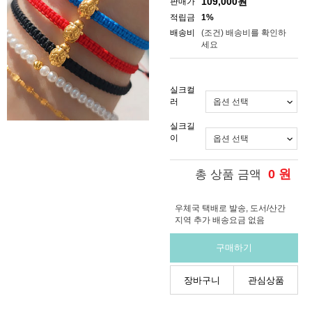
109,000
원
판매가
적립금
1%
배송비
(조건)
배송비를 확인하
세요
실크컬
러
실크길
이
0
원
총 상품 금액
우체국 택배로 발송, 도서/산간
지역 추가 배송요금 없음
구매하기
장바구니
관심상품