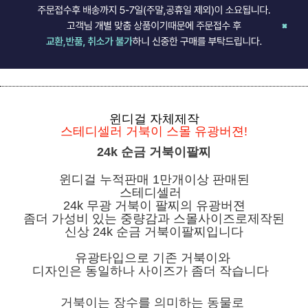
윈디걸 자체제작
스테디셀러 거북이 스몰 유광버젼!
24k 순금 거북이팔찌
윈디걸
누적판매 1만개이상 판매된
스테디셀러
24k 무광 거북이 팔찌의 유광버젼
좀더 가성비 있는 중량감과 스몰사이즈로제작된
신상 24k 순금 거북이팔찌입니다
유광타입으로 기존 거북이와
디자인은 동일하나 사이즈가 좀더 작습니다
거북이는 장수를 의미하는 동물로