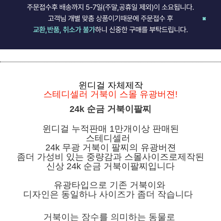
윈디걸 자체제작
스테디셀러 거북이 스몰 유광버젼!
24k 순금 거북이팔찌
윈디걸
누적판매 1만개이상 판매된
스테디셀러
24k 무광 거북이 팔찌의 유광버젼
좀더 가성비 있는 중량감과 스몰사이즈로제작된
신상 24k 순금 거북이팔찌입니다
유광타입으로 기존 거북이와
디자인은 동일하나 사이즈가 좀더 작습니다
거북이는 장수를 의미하는 동물로