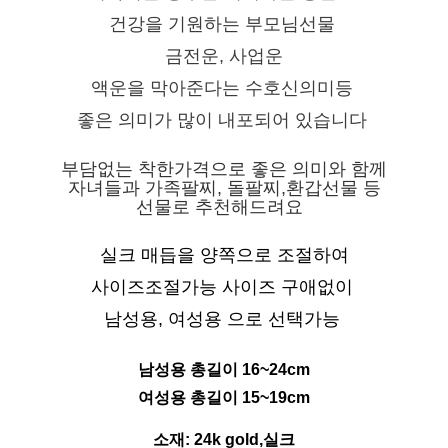
건강을 기원하는 부모님선물
금전운, 사업운
액운을 막아준다는 수호신의미등
좋은 의미가 많이 내포되어 있습니다
부담없는 착한가격으로 좋은 의미와 함께
자녀들과 가족팔찌, 돌팔찌,환갑선물 등
선물로 추천해드려요
실크 매듭을 양쪽으로 조절하여
사이즈조절가능
사이즈 구애없이
남성용, 여성용 으로 선택가능
남성용 총길이 16~24cm
여성용 총길이 15~19c
m
소재: 24k gold,실크