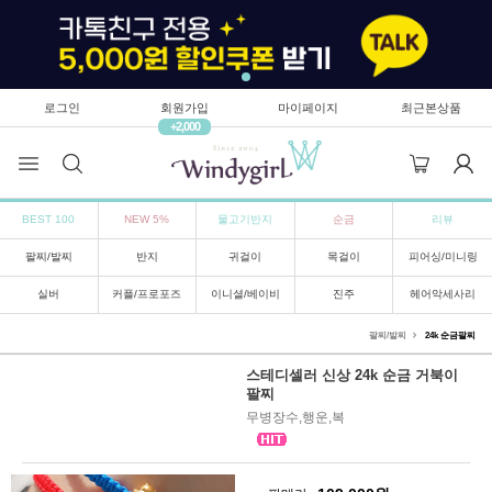
로그인
회원가입
마이페이지
최근본상품
+2,000
BEST 100
NEW 5%
물고기반지
순금
리뷰
팔찌/발찌
반지
귀걸이
목걸이
피어싱/미니링
실버
커플/프로포즈
이니셜/베이비
진주
헤어악세사리
팔찌/발찌
24k 순금팔찌
스테디셀러 신상 24k 순금 거북이
팔찌
무병장수,행운,복