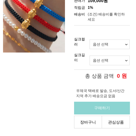
109,000
원
판매가
적립금
1%
배송비
(조건)
배송비를 확인하
세요
실크컬
러
실크길
이
0
원
총 상품 금액
우체국 택배로 발송, 도서/산간
지역 추가 배송요금 없음
구매하기
장바구니
관심상품