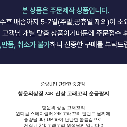
중량UP! 탄탄한 중량감
행운의상징
24K 신상 고래꼬리 순금팔찌
행운의 상징 고래꼬리
윈디걸 스테디셀러 24k 고래꼬리 펜던트 팔찌에
중량을 3배 UP 하여 탄탄한 볼륨감으로
제작된 24k 고래꼬리 원석팔찌 입니다 :)