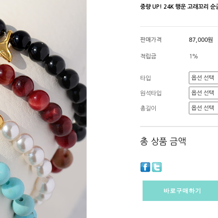
중량 UP! 24K 행운 고래꼬리 
판매가격
87,000원
적립금
1%
타입
원석타입
총길이
총 상품 금액
바로구매하기