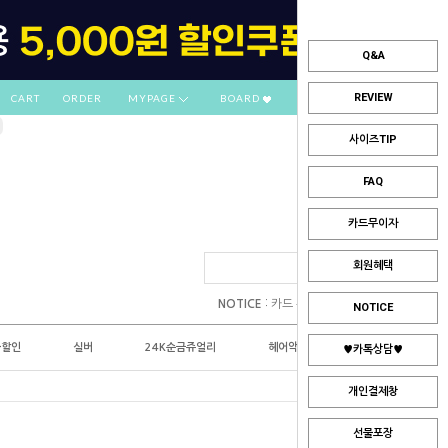
Q&A
REVIEW
CART
ORDER
MYPAGE
BOARD
사이즈TIP
FAQ
카드무이자
회원혜택
:
NOTICE
카드 부분무이자 안내
NOTICE
플할인
실버
24K순금쥬얼리
헤어악세사리
♥카톡상담♥
개인결제창
선물포장