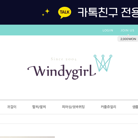
LOGIN
JOIN US
2,000WON
귀걸이
팔찌/발찌
피어싱/귓바퀴링
커플쥬얼리
샘