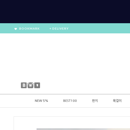
BOOKMARK
+ DELIVERY
NEW 5%
BEST100
반지
목걸이