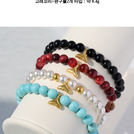
고래꼬리+완구볼2개 타입 : 약 0.4g