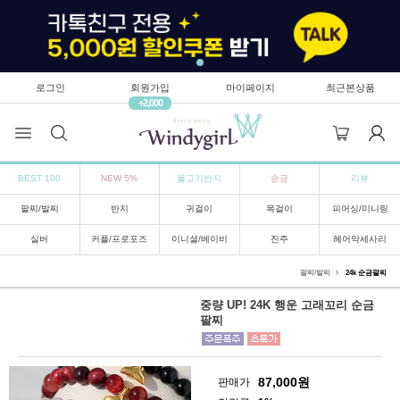
로그인
회원가입
마이페이지
최근본상품
+2,000
BEST 100
NEW 5%
물고기반지
순금
리뷰
팔찌/발찌
반지
귀걸이
목걸이
피어싱/미니링
실버
커플/프로포즈
이니셜/베이비
진주
헤어악세사리
팔찌/발찌
24k 순금팔찌
중량 UP! 24K 행운 고래꼬리 순금
팔찌
87,000
원
판매가