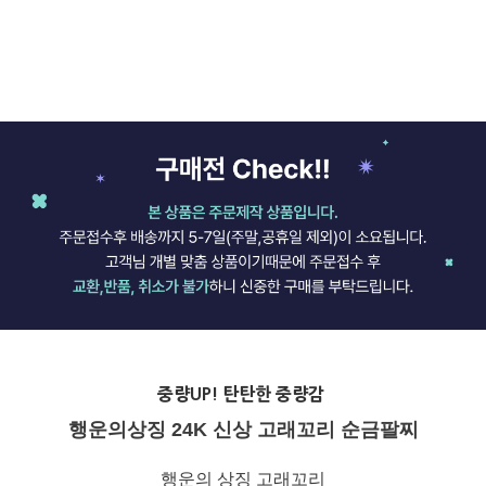
중량UP! 탄탄한 중량감
행운의상징
24K 신상 고래꼬리 순금팔찌
행운의 상징 고래꼬리