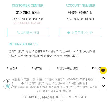
CUSTOMER CENTER
ACCOUNT NUMBER
010-2631-5055
예금주 : (주)윈디걸
OPEN PM 1:00 - PM 5:00
우리 1005-302-819924
SAT/SUN/HOLIDAY OFF
고객센터 연결
상품문의 게시판
RETURN ADDRESS
경기도 안양시 동안구 평촌대로 253번길 25 안양우체국 사서함 (주)윈디걸
[반드시 고객센터 or 게시판에 선접수 / 우체국 택배로 발송 ]
이용안내
|
이용약관
|
개인정보취급방침
|
PC버젼
상점명 : (주)윈디걸
|
대표 :
이지향
|
대표전화 : 010-2631-5055
|
팩스 :
|
+
주소 : 경기도 안양시 동안구 안양우체국 사서함 윈디걸
|
사업자등록번호 : 873-86-00246
|
통신판매업 신고 : 2019-안양만안-0401호
|
개인정보관리책임자 : 이지향
COPYRIGHT(C)
(주)윈디걸
ALL RIGHTS RESERVED.