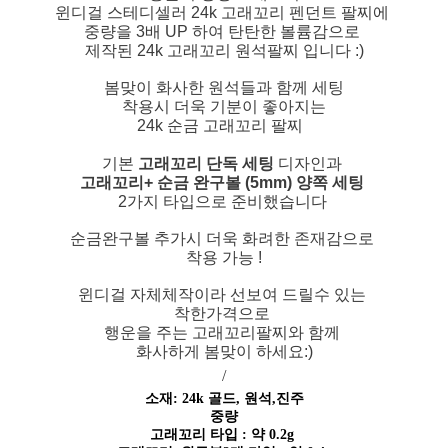
윈디걸 스테디셀러 24k 고래꼬리 펜던트 팔찌에
중량을 3배 UP 하여 탄탄한 볼륨감으로
제작된 24k 고래꼬리 원석팔찌 입니다 :)
봄맞이 화사한 원석들과 함께 세팅
착용시 더욱 기분이 좋아지는
24k 순금 고래꼬리 팔찌
기본
고래꼬리 단독 세팅
디자인과
고래꼬리+ 순금 완구볼 (5mm) 양쪽 세팅
2가지 타입으로 준비했습니다
순금완구볼 추가시 더욱 화려한 존재감으로
착용 가능 !
윈디걸 자체체작이라 선보여 드릴수 있는
착한가격으로
행운을 주는 고래꼬리팔찌와 함께
화사하게 봄맞이 하세요:)
/
소재: 24k 골드, 원석,진주
중량
고래꼬리 타입 : 약 0.2g