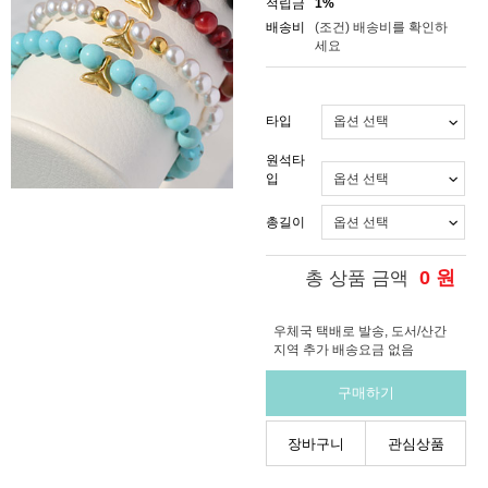
적립금
1%
배송비
(조건)
배송비를 확인하
세요
타입
원석타
입
총길이
0
원
총 상품 금액
우체국 택배로 발송, 도서/산간
지역 추가 배송요금 없음
구매하기
장바구니
관심상품