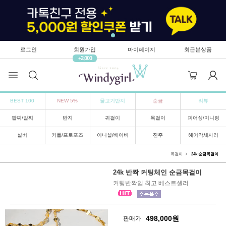
로그인
회원가입
마이페이지
최근본상품
+2,000
BEST 100
NEW 5%
물고기반지
순금
리뷰
팔찌/발찌
반지
귀걸이
목걸이
피어싱/미니링
실버
커플/프로포즈
이니셜/베이비
진주
헤어악세사리
목걸이
24k 순금목걸이
24k 반짝 커팅체인 순금목걸이
커팅반짝임 최고 베스트셀러
498,000
원
판매가