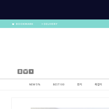
BOOKMARK
+ DELIVERY
NEW 5%
BEST100
반지
목걸이