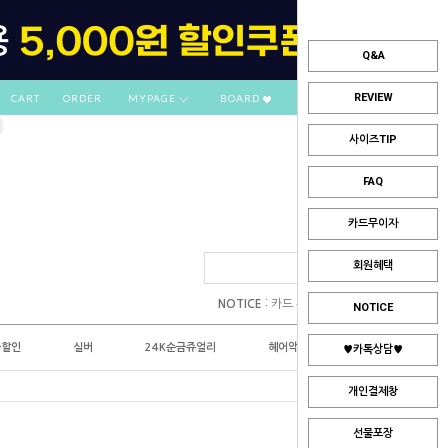
Q&A
REVIEW
CART
ORDER
MYPAGE
BOARD
사이즈TIP
FAQ
카드무이자
회원혜택
:
NOTICE
카드 부분무이자 안내
NOTICE
플할인
실버
24K순금쥬얼리
헤어악세사리
♥카톡상담♥
개인결제창
선물포장