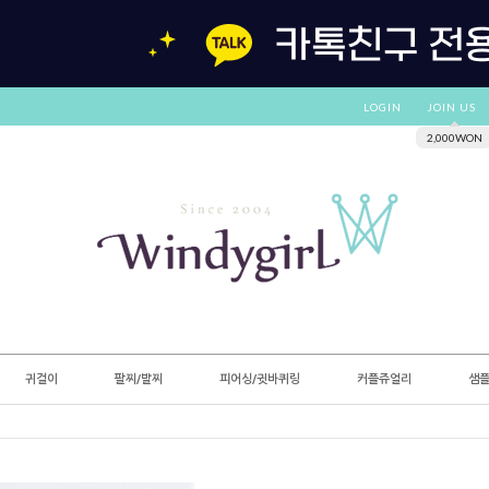
LOGIN
JOIN US
2,000WON
귀걸이
팔찌/발찌
피어싱/귓바퀴링
커플쥬얼리
샘