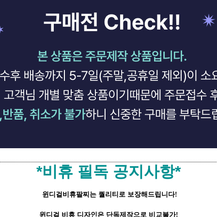
*비휴 필독 공지사항*
윈디걸비휴팔찌는 퀄리티로 보장해드립니다!
윈디걸 비휴 디자인은 단독제작으로 비교불가!