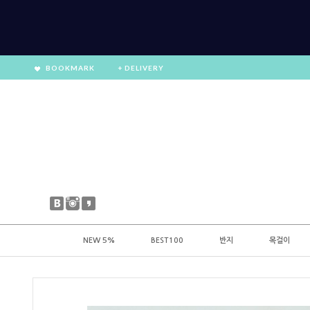
BOOKMARK
+ DELIVERY
NEW 5%
BEST100
반지
목걸이