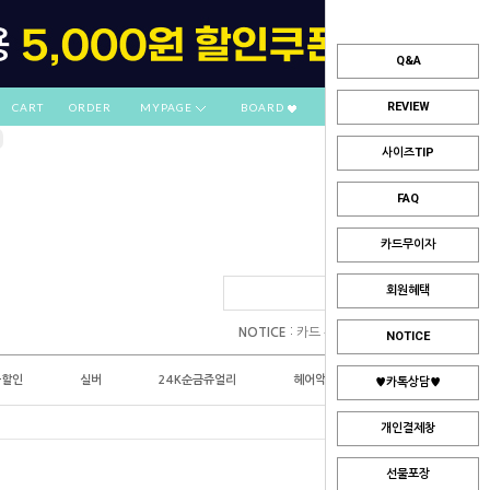
Q&A
REVIEW
CART
ORDER
MYPAGE
BOARD
사이즈TIP
FAQ
카드무이자
회원혜택
:
NOTICE
카드 부분무이자 안내
NOTICE
플할인
실버
24K순금쥬얼리
헤어악세사리
♥카톡상담♥
개인결제창
선물포장