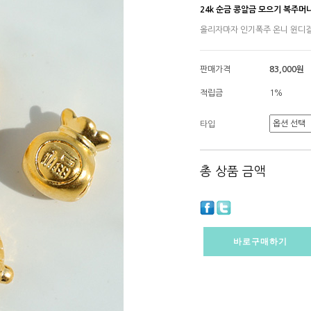
24k 순금 콩알금 모으기 복주머
올리자마자 인기폭주 온니 윈디
판매가격
83,000원
적립금
1%
타입
총 상품 금액
바로구매하기