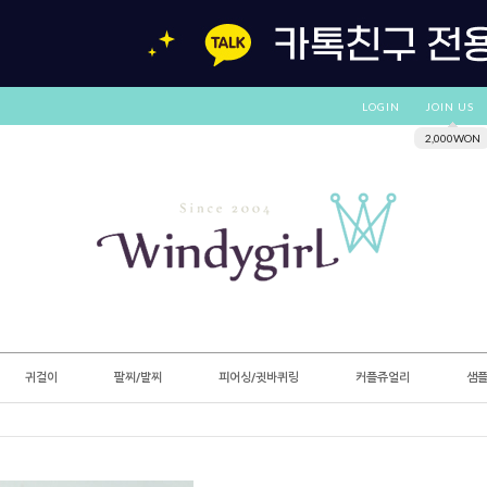
LOGIN
JOIN US
2,000WON
귀걸이
팔찌/발찌
피어싱/귓바퀴링
커플쥬얼리
샘