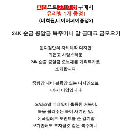
회원
으로
2개이상
구매시
유리병 1개 증정!
(비회원,네이버페이증정x)
24K 순금 콩알금 복주머니 말 금테크 금모으기
윈디걸만의 자체체작 디자인!
귀엽고 사랑스러운
24k 순금 콩알금 오브제를 기획특가로
소개합니다
중량감 대비 볼륨감 있는 디자인으로
4가지 타입입니다
오밀조밀 디테일이 훌륭한 거북이,
복을 불러주는 복이 새겨진 말,
에폭컬러로 포인트를 준 갈기말
보기만해도 부자될것 같은 복주머니