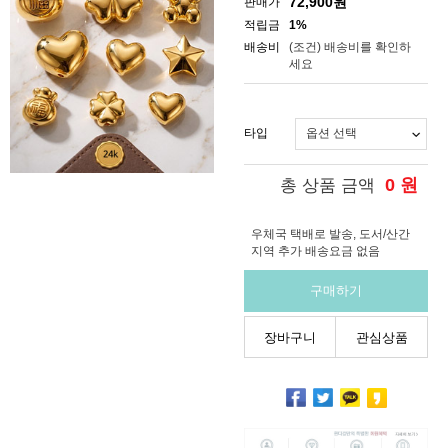
72,900
원
판매가
적립금
1%
배송비
(조건)
배송비를 확인하
세요
타입
0
원
총 상품 금액
우체국 택배로 발송, 도서/산간
지역 추가 배송요금 없음
구매하기
장바구니
관심상품