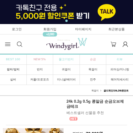
로그인
회원가입
마이페이지
최근본상품
+2,000
BEST 100
NEW 5%
물고기반지
순금
리뷰
팔찌/발찌
반지
귀걸이
목걸이
피어싱/미니링
실버
커플/프로포즈
이니셜/베이비
진주
헤어악세사리
목걸이
골드체인/14k,24k팬던트
24k 0.2g 0.5g 콩알금 순금오브제
금테크
베스트셀러 선물용 추천