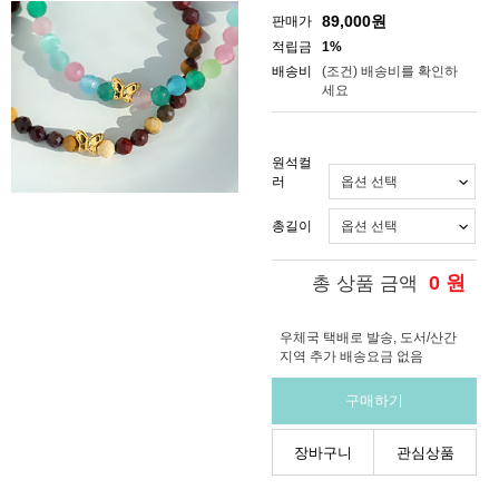
89,000
원
판매가
적립금
1%
배송비
(조건)
배송비를 확인하
세요
원석컬
러
총길이
0
원
총 상품 금액
우체국 택배로 발송, 도서/산간
지역 추가 배송요금 없음
구매하기
장바구니
관심상품