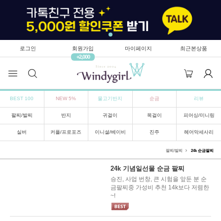
로그인
회원가입
마이페이지
최근본상품
+2,000
BEST 100
NEW 5%
물고기반지
순금
리뷰
팔찌/발찌
반지
귀걸이
목걸이
피어싱/미니링
실버
커플/프로포즈
이니셜/베이비
진주
헤어악세사리
팔찌/발찌
24k 순금팔찌
24k 기념일선물 순금 팔찌
승진, 사업 번창, 큰 시험을 앞둔 분 순
금팔찌중 가성비 추천 14k보다 저렴한
~!