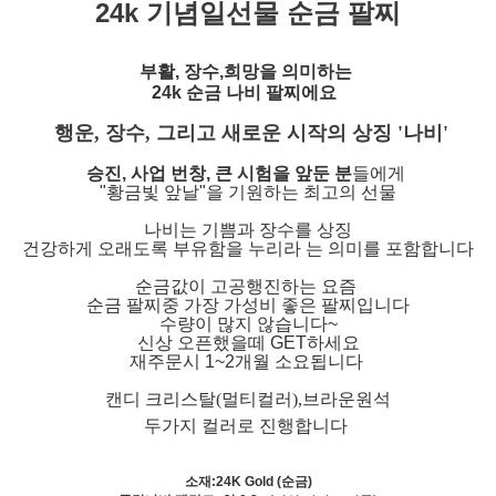
24k 기념일선물 순금 팔찌
부활, 장수,희망을 의미하는
24k 순금 나비 팔찌에요
행운, 장수, 그리고 새로운 시작의 상징 '나비'
승진, 사업 번창, 큰 시험을 앞둔 분
들에게
"황금빛 앞날"을 기원하는 최고의 선물
나비는 기쁨과 장수를 상징
건강하게 오래도록 부유함을 누리라 는 의미를 포함합니다
순금값이 고공행진하는 요즘
순금 팔찌중 가장 가성비 좋은 팔찌입니다
수량이 많지 않습니다~
신상 오픈했을떼 GET하세요
재주문시 1~2개월 소요됩니다
캔디 크리스탈(멀티컬러),브라운원석
두가지 컬러로 진행합니다
소재:
24K Gold (순금)