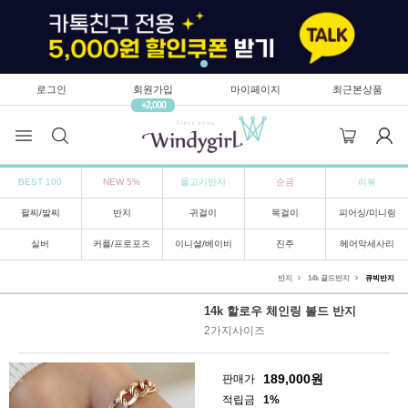
로그인
회원가입
마이페이지
최근본상품
+2,000
BEST 100
NEW 5%
물고기반지
순금
리뷰
팔찌/발찌
반지
귀걸이
목걸이
피어싱/미니링
실버
커플/프로포즈
이니셜/베이비
진주
헤어악세사리
반지
14k 골드반지
큐빅반지
14k 할로우 체인링 볼드 반지
2가지사이즈
189,000
원
판매가
적립금
1%