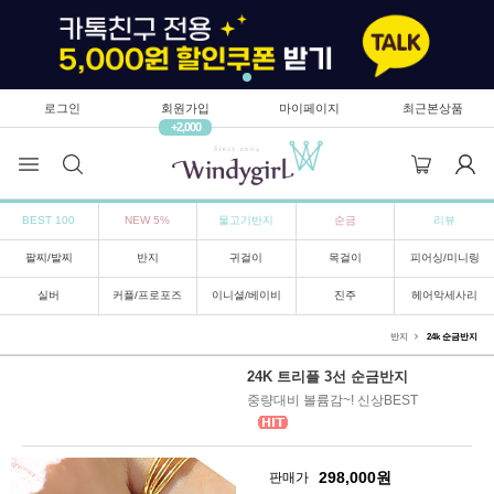
로그인
회원가입
마이페이지
최근본상품
+2,000
BEST 100
NEW 5%
물고기반지
순금
리뷰
팔찌/발찌
반지
귀걸이
목걸이
피어싱/미니링
실버
커플/프로포즈
이니셜/베이비
진주
헤어악세사리
반지
24k 순금반지
24K 트리플 3선 순금반지
중량대비 볼륨감~! 신상BEST
298,000
원
판매가