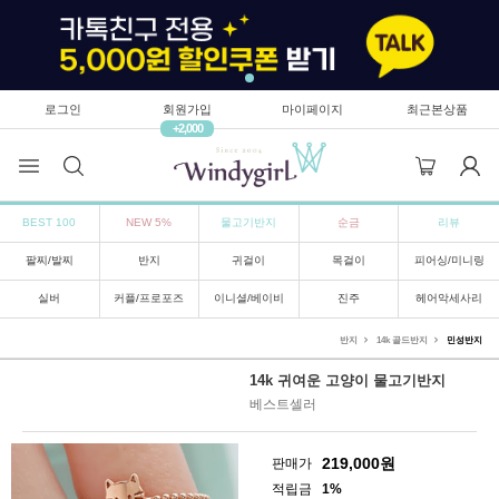
로그인
회원가입
마이페이지
최근본상품
+2,000
BEST 100
NEW 5%
물고기반지
순금
리뷰
팔찌/발찌
반지
귀걸이
목걸이
피어싱/미니링
실버
커플/프로포즈
이니셜/베이비
진주
헤어악세사리
반지
14k 골드반지
민성반지
14k 귀여운 고양이 물고기반지
베스트셀러
219,000
원
판매가
적립금
1%