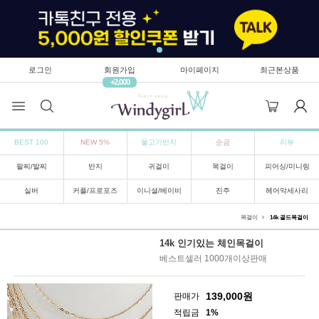
로그인
회원가입
마이페이지
최근본상품
+2,000
BEST 100
NEW 5%
물고기반지
순금
리뷰
팔찌/발찌
반지
귀걸이
목걸이
피어싱/미니링
실버
커플/프로포즈
이니셜/베이비
진주
헤어악세사리
목걸이
14k 골드목걸이
14k 인기있는 체인목걸이
베스트셀러 1000개이상판매
139,000
원
판매가
적립금
1%