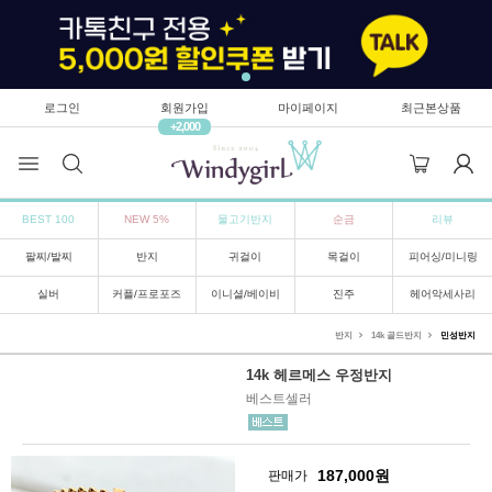
로그인
회원가입
마이페이지
최근본상품
+2,000
BEST 100
NEW 5%
물고기반지
순금
리뷰
팔찌/발찌
반지
귀걸이
목걸이
피어싱/미니링
실버
커플/프로포즈
이니셜/베이비
진주
헤어악세사리
반지
14k 골드반지
민성반지
14k 헤르메스 우정반지
베스트셀러
187,000
원
판매가