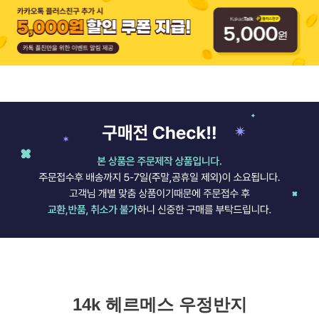
14k 헤르메스 우정반지