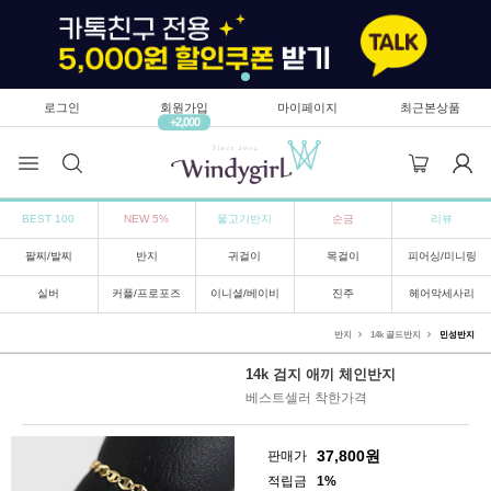
로그인
회원가입
마이페이지
최근본상품
+2,000
BEST 100
NEW 5%
물고기반지
순금
리뷰
팔찌/발찌
반지
귀걸이
목걸이
피어싱/미니링
실버
커플/프로포즈
이니셜/베이비
진주
헤어악세사리
반지
14k 골드반지
민성반지
14k 검지 애끼 체인반지
베스트셀러 착한가격
37,800
원
판매가
적립금
1%