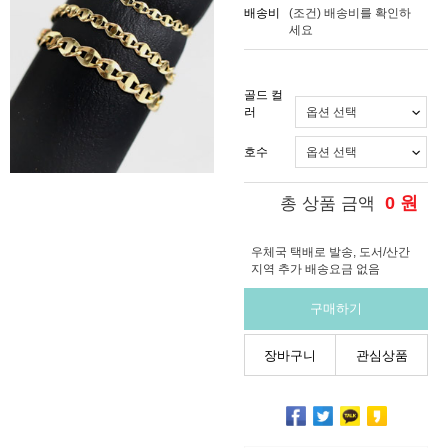
배송비
(조건)
배송비를 확인하
세요
골드 컬
러
호수
0
원
총 상품 금액
우체국 택배로 발송, 도서/산간
지역 추가 배송요금 없음
구매하기
장바구니
관심상품