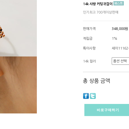
14k 샤방 커팅귀걸이
인기최고 700개이상판매
판매가격
348,000원
적립금
1%
특이사항
세이11162
14k 컬러
총 상품 금액
바로구매하기