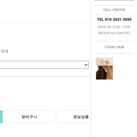
CALL CENTER
TEL.010-2631-5055
MON-FRI 13:00 - 16:00
SAT.SUN.HOLIDAY OFF
TODAY VIEW
-1E대
0
원
장바구니
관심상품