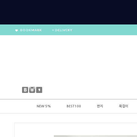
BOOKMARK
+ DELIVERY
NEW 5%
BEST100
반지
목걸이