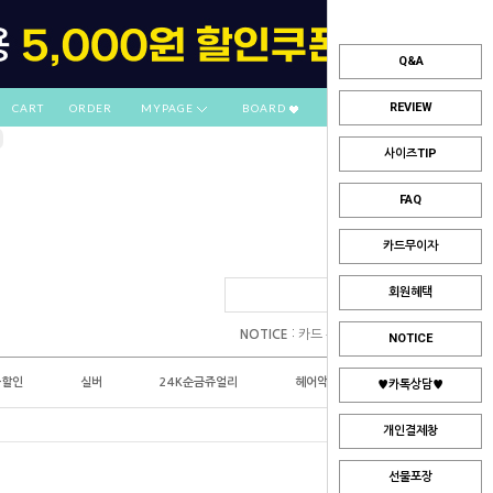
Q&A
REVIEW
CART
ORDER
MYPAGE
BOARD
사이즈TIP
FAQ
카드무이자
회원혜택
:
NOTICE
카드 부분무이자 안내
NOTICE
플할인
실버
24K순금쥬얼리
헤어악세사리
♥카톡상담♥
개인결제창
선물포장