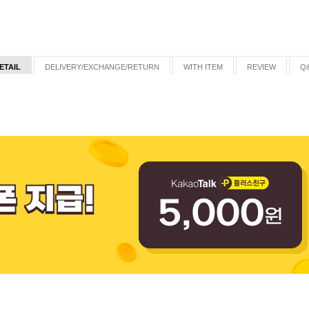
ETAIL
DELIVERY/EXCHANGE/RETURN
WITH ITEM
REVIEW
Q