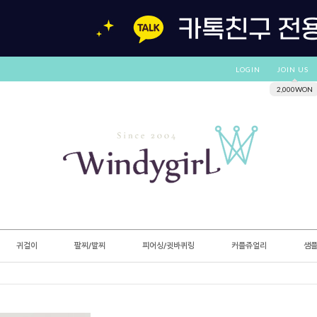
LOGIN
JOIN US
2,000WON
귀걸이
팔찌/발찌
피어싱/귓바퀴링
커플쥬얼리
샘