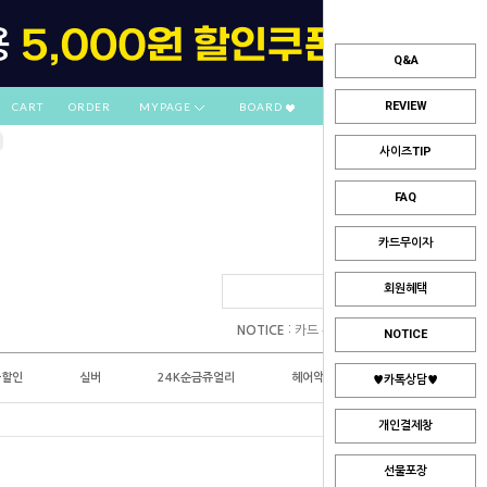
Q&A
REVIEW
CART
ORDER
MYPAGE
BOARD
사이즈TIP
FAQ
카드무이자
회원혜택
:
NOTICE
카드 부분무이자 안내
NOTICE
플할인
실버
24K순금쥬얼리
헤어악세사리
♥카톡상담♥
개인결제창
선물포장