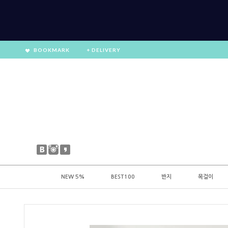
BOOKMARK
+ DELIVERY
NEW 5%
BEST100
반지
목걸이