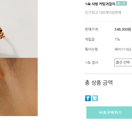
14k 샤방 커팅귀걸이
인기최고 700개이상판매
판매가격
348,000원
적립금
1%
특이사항
세이11162
14k 컬러
총 상품 금액
바로구매하기