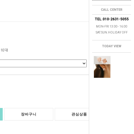
CALL CENTER
TEL.010-2631-5055
MON-FRI 13:00 - 16:00
SAT.SUN.HOLIDAY OFF
TODAY VIEW
-1E대
0
원
장바구니
관심상품