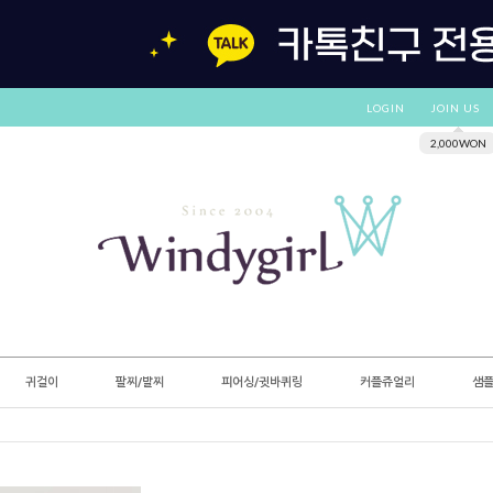
LOGIN
JOIN US
2,000WON
귀걸이
팔찌/발찌
피어싱/귓바퀴링
커플쥬얼리
샘