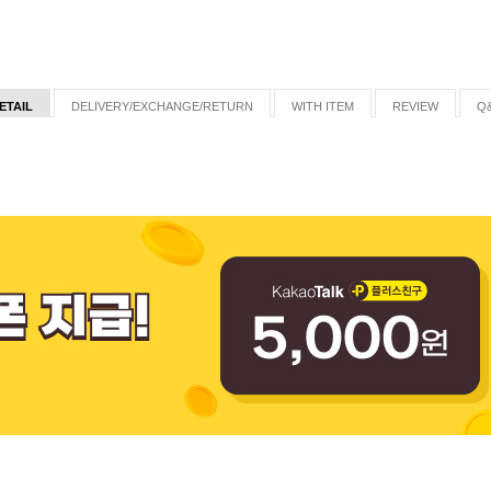
ETAIL
DELIVERY/EXCHANGE/RETURN
WITH ITEM
REVIEW
Q