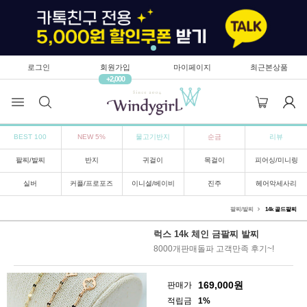
로그인
회원가입
마이페이지
최근본상품
+2,000
BEST 100
NEW 5%
물고기반지
순금
리뷰
팔찌/발찌
반지
귀걸이
목걸이
피어싱/미니링
실버
커플/프로포즈
이니셜/베이비
진주
헤어악세사리
팔찌/발찌
14k 골드팔찌
럭스 14k 체인 금팔찌 발찌
8000개판매돌파 고객만족 후기~!
169,000
원
판매가
적립금
1%