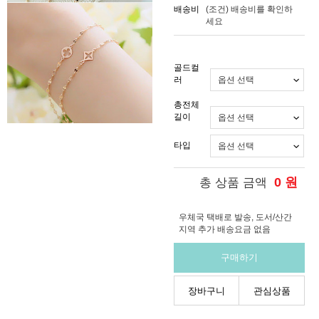
배송비
(조건)
배송비를 확인하
세요
골드컬
러
총전체
길이
타입
0
원
총 상품 금액
우체국 택배로 발송, 도서/산간
지역 추가 배송요금 없음
구매하기
장바구니
관심상품