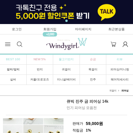
로그인
회원가입
마이페이지
최근본상품
+2,000
BEST 100
NEW 5%
물고기반지
순금
리뷰
팔찌/발찌
반지
귀걸이
목걸이
피어싱/미니링
실버
커플/프로포즈
이니셜/베이비
진주
헤어악세사리
귀걸이
피어싱
큐빅 진주 금 피어싱 14k
인기 피어싱 모음전
59,000
원
판매가
적립금
1%