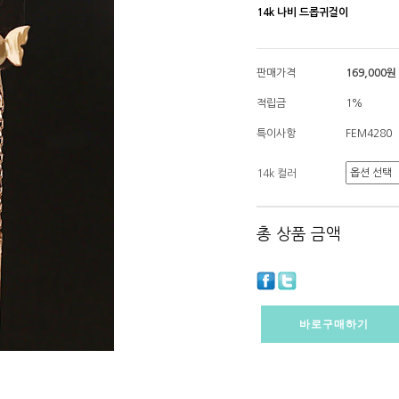
14k 나비 드롭귀걸이
판매가격
169,000원
적립금
1%
특이사항
FEM4280
14k 컬러
총 상품 금액
바로구매하기