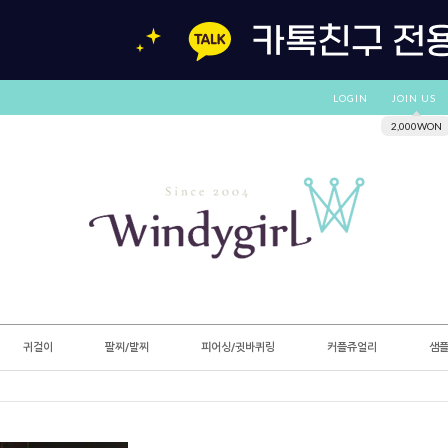
LOGIN
JOIN US
2,000WON
귀걸이
팔찌/발찌
피어싱/귓바퀴링
커플쥬얼리
샘