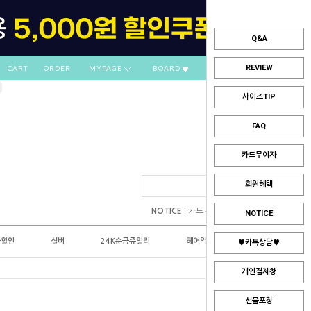
Q&A
REVIEW
CART
ORDER
MYPAGE
BOARD
사이즈TIP
FAQ
카드무이자
회원혜택
:
NOTICE
카드 부분무이자 안내
NOTICE
플할인
실버
24K순금쥬얼리
헤어악세사리
♥카톡상담♥
개인결제창
선물포장