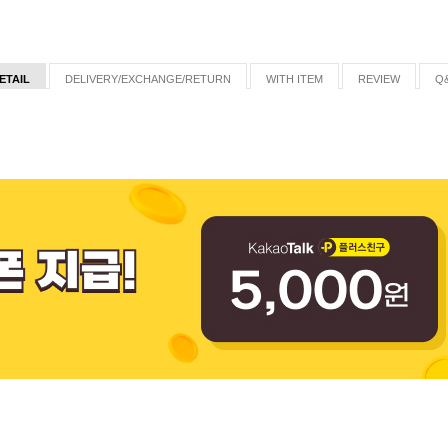
ETAIL
DELIVERY/EXCHANGE/RETURN
WITH ITEM
REVIEW
Q