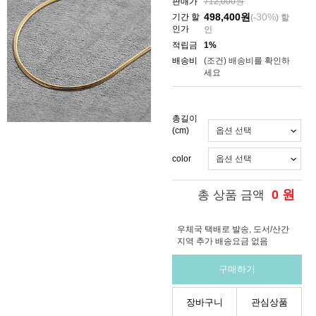
판매가
712,000원
498,400
원
30%
기간 할
(-
) 할
인가
인
적립금
1%
배송비
(조건)
배송비를 확인하
세요
총길이
(cm)
color
0
원
총 상품 금액
우체국 택배로 발송, 도서/산간
지역 추가 배송요금 없음
구매하기
장바구니
관심상품