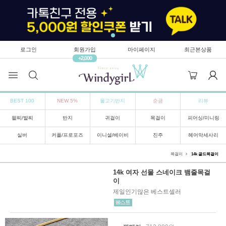
로그인
회원가입
마이페이지
최근본상품
+2,000
BEST 100
NEW 5%
물고기반지
순금
리뷰
팔찌/발찌
반지
귀걸이
목걸이
피어싱/미니링
실버
커플/프로포즈
이니셜/베이비
진주
헤어악세사리
목걸이
14k 골드목걸이
14k 여자 선물 스네이크 뱀줄목걸
이
제일인기많은 베스트셀러