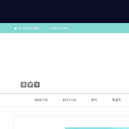
BOOKMARK
+ DELIVERY
NEW 5%
BEST100
반지
목걸이