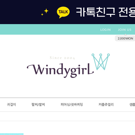
LOGIN
JOIN US
2,000WON
귀걸이
팔찌/발찌
피어싱/귓바퀴링
커플쥬얼리
샘