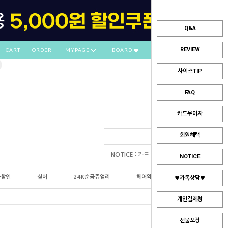
Q&A
REVIEW
CART
ORDER
MYPAGE
BOARD
사이즈TIP
FAQ
카드무이자
회원혜택
:
NOTICE
카드 부분무이자 안내
NOTICE
플할인
실버
24K순금쥬얼리
헤어악세사리
♥카톡상담♥
개인결제창
선물포장