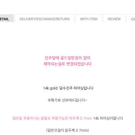
ETAIL
DELIVERY/EXCHANGE/RETURN
WITH ITEM
REVIEW
Q
진주밑에 골드밑받침이 없이
제작되는걸로 변경되었습니다
14k gold 담수진주 피어싱입니다
초특가로 선보여드립니다~
일반침 착용하시는 분들도 착용가능한 바두께 0.7mm
14k 피어싱이랍니다
(일반귀걸이 침두께 0.7mm)