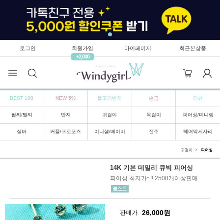
로그인
회원가입
마이페이지
최근본상품
+2,000
BEST 100
NEW 5%
물고기반지
순금
리뷰
팔찌/발찌
반지
귀걸이
목걸이
피어싱/미니링
실버
커플/프로포즈
이니셜/베이비
진주
헤어악세사리
귀걸이
피어싱
14K 기본 데일리 큐빅 피어싱
피어싱 최저가~!! 2500개이상판매
26,000
원
판매가