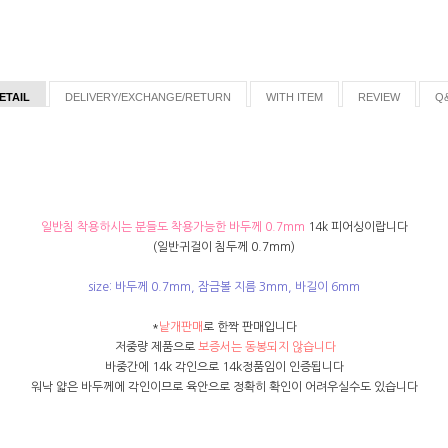
ETAIL
DELIVERY/EXCHANGE/RETURN
WITH ITEM
REVIEW
Q
일반침 착용하시는 분들도 착용가능한 바두께 0.7mm
14k 피어싱이랍니다
(일반귀걸이 침두께 0.7mm)
size: 바두께 0.7mm, 잠금볼 지름 3mm, 바길이 6mm
*
낱개판매
로 한짝 판매입니다
저중량 제품으로
보증서는 동봉되지 않습니다
바중간에 14k 각인으로 14k정품임이 인증됩니다
워낙 얇은 바두께에 각인이므로 육안으로 정확히 확인이 어려우실수도 있습니다