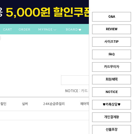
Q&A
REVIEW
CART
ORDER
MYPAGE
BOARD
사이즈TIP
FAQ
카드무이자
회원혜택
:
NOTICE
카드 부분무이자 안내
NOTICE
플할인
실버
24K순금쥬얼리
헤어악세사리
♥카톡상담♥
개인결제창
선물포장