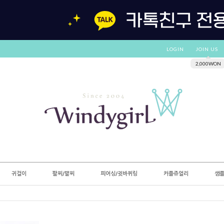
LOGIN
JOIN US
2,000WON
귀걸이
팔찌/발찌
피어싱/귓바퀴링
커플쥬얼리
샘