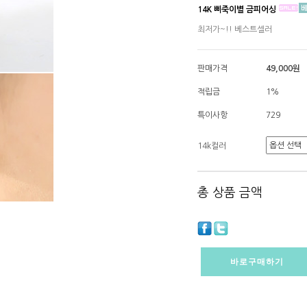
14K 삐죽이별 금피어싱
최저가~!! 베스트셀러
판매가격
49,000원
적립금
1%
특이사항
729
14k컬러
총 상품 금액
바로구매하기