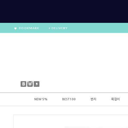
BOOKMARK
+ DELIVERY
NEW 5%
BEST100
반지
목걸이