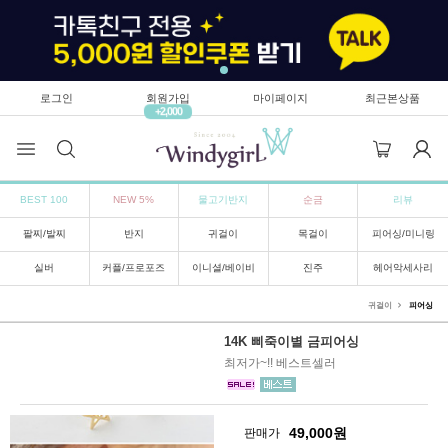
로그인
회원가입
마이페이지
최근본상품
+2,000
BEST 100
NEW 5%
물고기반지
순금
리뷰
팔찌/발찌
반지
귀걸이
목걸이
피어싱/미니링
실버
커플/프로포즈
이니셜/베이비
진주
헤어악세사리
귀걸이
피어싱
14K 삐죽이별 금피어싱
최저가~!! 베스트셀러
49,000
원
판매가