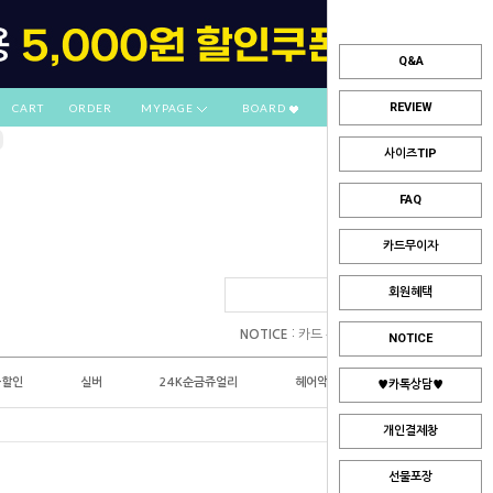
Q&A
REVIEW
CART
ORDER
MYPAGE
BOARD
사이즈TIP
FAQ
카드무이자
회원혜택
:
NOTICE
카드 부분무이자 안내
NOTICE
플할인
실버
24K순금쥬얼리
헤어악세사리
♥카톡상담♥
개인결제창
선물포장