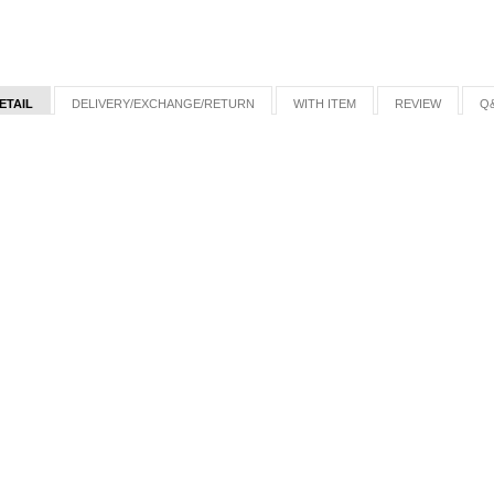
ETAIL
DELIVERY/EXCHANGE/RETURN
WITH ITEM
REVIEW
Q