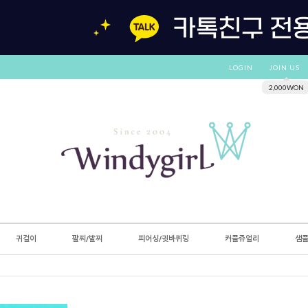
LOGIN
JOIN US
2,000WON
귀걸이
팔찌/발찌
피어싱/귓바퀴링
커플쥬얼리
샘