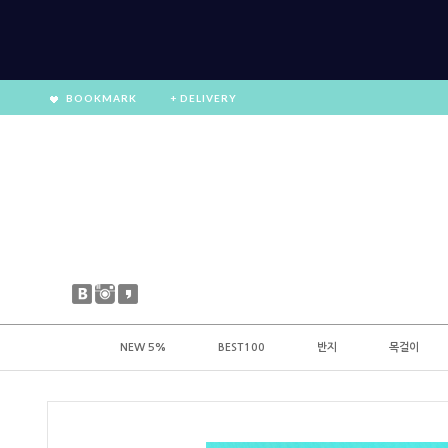
BOOKMARK
+ DELIVERY
NEW 5%
BEST100
반지
목걸이