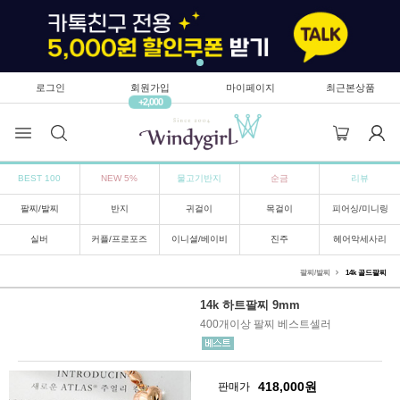
로그인
회원가입
마이페이지
최근본상품
+2,000
BEST 100
NEW 5%
물고기반지
순금
리뷰
팔찌/발찌
반지
귀걸이
목걸이
피어싱/미니링
실버
커플/프로포즈
이니셜/베이비
진주
헤어악세사리
팔찌/발찌
14k 골드팔찌
14k 하트팔찌 9mm
400개이상 팔찌 베스트셀러
418,000
원
판매가