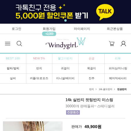
로그인
회원가입
마이페이지
최근본상품
+2,000
BEST 100
NEW 5%
물고기반지
순금
리뷰
팔찌/발찌
반지
귀걸이
목걸이
피어싱/미니링
실버
커플/프로포즈
이니셜/베이비
진주
헤어악세사리
반지
14k 골드반지
민성반지
14k 실반지 컷팅반지 미스링
30000개 판매돌파~ 스테디셀러
49,900
원
판매가