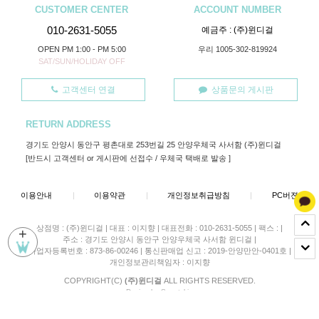
CUSTOMER CENTER
ACCOUNT NUMBER
010-2631-5055
예금주 : (주)윈디걸
OPEN PM 1:00 - PM 5:00
우리 1005-302-819924
SAT/SUN/HOLIDAY OFF
고객센터 연결
상품문의 게시판
RETURN ADDRESS
경기도 안양시 동안구 평촌대로 253번길 25 안양우체국 사서함 (주)윈디걸
[반드시 고객센터 or 게시판에 선접수 / 우체국 택배로 발송 ]
이용안내
|
이용약관
|
개인정보취급방침
|
PC버젼
상점명 : (주)윈디걸
|
대표 :
이지향
|
대표전화 : 010-2631-5055
|
팩스 :
|
+
주소 : 경기도 안양시 동안구 안양우체국 사서함 윈디걸
|
사업자등록번호 : 873-86-00246
|
통신판매업 신고 : 2019-안양만안-0401호
|
개인정보관리책임자 : 이지향
COPYRIGHT(C)
(주)윈디걸
ALL RIGHTS RESERVED.