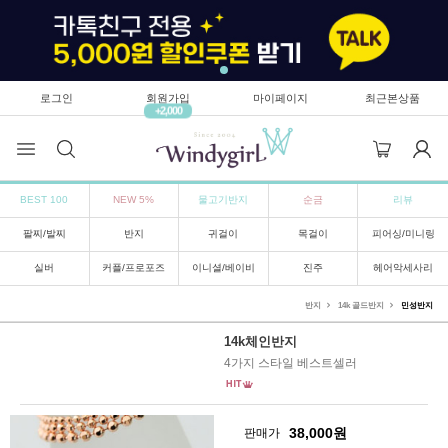
로그인
회원가입
마이페이지
최근본상품
+2,000
BEST 100
NEW 5%
물고기반지
순금
리뷰
팔찌/발찌
반지
귀걸이
목걸이
피어싱/미니링
실버
커플/프로포즈
이니셜/베이비
진주
헤어악세사리
반지
14k 골드반지
민성반지
14k체인반지
4가지 스타일 베스트셀러
38,000
원
판매가