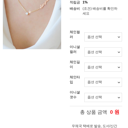
적립금
1%
배송비
(조건)
배송비를 확인하
세요
체인컬
러
이니셜
컬러
체인길
이
체인타
입
이니셜
갯수
0
원
총 상품 금액
우체국 택배로 발송, 도서/산간