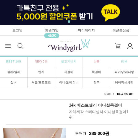
로그인
회원가입
마이페이지
최근본상품
+2,000
BEST 100
NEW 5%
물고기반지
순금
리뷰
팔찌/발찌
반지
귀걸이
목걸이
피어싱/미니링
실버
커플/프로포즈
이니셜/베이비
진주
헤어악세사리
목걸이
14k 골드목걸이
14k 베스트셀러 이니셜목걸이
자체제작 스테디셀러 이니셜목걸이1
위
289,000
원
판매가