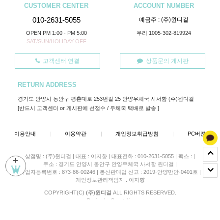
CUSTOMER CENTER
ACCOUNT NUMBER
010-2631-5055
예금주 : (주)윈디걸
OPEN PM 1:00 - PM 5:00
우리 1005-302-819924
SAT/SUN/HOLIDAY OFF
고객센터 연결
상품문의 게시판
RETURN ADDRESS
경기도 안양시 동안구 평촌대로 253번길 25 안양우체국 사서함 (주)윈디걸
[반드시 고객센터 or 게시판에 선접수 / 우체국 택배로 발송 ]
이용안내
|
이용약관
|
개인정보취급방침
|
PC버젼
상점명 : (주)윈디걸
|
대표 :
이지향
|
대표전화 : 010-2631-5055
|
팩스 :
|
+
주소 : 경기도 안양시 동안구 안양우체국 사서함 윈디걸
|
사업자등록번호 : 873-86-00246
|
통신판매업 신고 : 2019-안양만안-0401호
|
개인정보관리책임자 : 이지향
COPYRIGHT(C)
(주)윈디걸
ALL RIGHTS RESERVED.