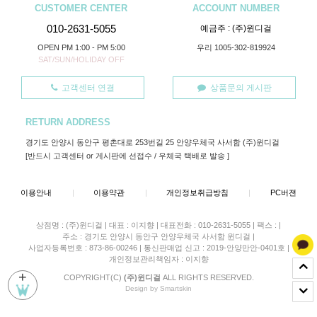
CUSTOMER CENTER
ACCOUNT NUMBER
010-2631-5055
예금주 : (주)윈디걸
OPEN PM 1:00 - PM 5:00
우리 1005-302-819924
SAT/SUN/HOLIDAY OFF
고객센터 연결
상품문의 게시판
RETURN ADDRESS
경기도 안양시 동안구 평촌대로 253번길 25 안양우체국 사서함 (주)윈디걸
[반드시 고객센터 or 게시판에 선접수 / 우체국 택배로 발송 ]
이용안내
|
이용약관
|
개인정보취급방침
|
PC버젼
상점명 : (주)윈디걸
|
대표 :
이지향
|
대표전화 : 010-2631-5055
|
팩스 :
|
주소 : 경기도 안양시 동안구 안양우체국 사서함 윈디걸
|
사업자등록번호 : 873-86-00246
|
통신판매업 신고 : 2019-안양만안-0401호
|
개인정보관리책임자 : 이지향
+
COPYRIGHT(C)
(주)윈디걸
ALL RIGHTS RESERVED.