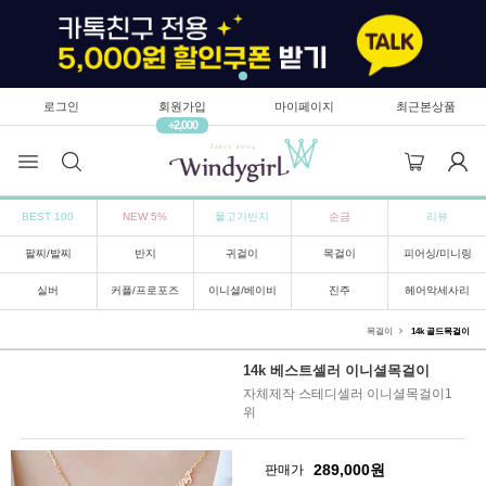
로그인
회원가입
마이페이지
최근본상품
+2,000
BEST 100
NEW 5%
물고기반지
순금
리뷰
팔찌/발찌
반지
귀걸이
목걸이
피어싱/미니링
실버
커플/프로포즈
이니셜/베이비
진주
헤어악세사리
목걸이
14k 골드목걸이
14k 베스트셀러 이니셜목걸이
자체제작 스테디셀러 이니셜목걸이1
위
289,000
원
판매가