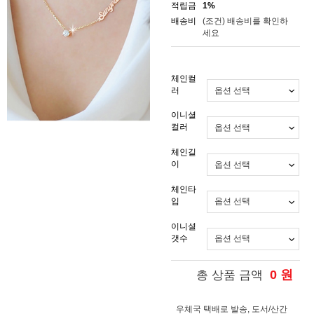
적립금
1%
배송비
(조건)
배송비를 확인하
세요
체인컬
러
이니셜
컬러
체인길
이
체인타
입
이니셜
갯수
0
원
총 상품 금액
우체국 택배로 발송, 도서/산간