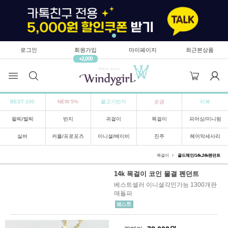
로그인
회원가입
마이페이지
최근본상품
+2,000
BEST 100
NEW 5%
물고기반지
순금
리뷰
팔찌/발찌
반지
귀걸이
목걸이
피어싱/미니링
실버
커플/프로포즈
이니셜/베이비
진주
헤어악세사리
목걸이
골드체인/14k,24k팬던트
14k 목걸이 코인 물결 펜던트
베스트셀러 이니셜각인가능 1300개판
매돌파