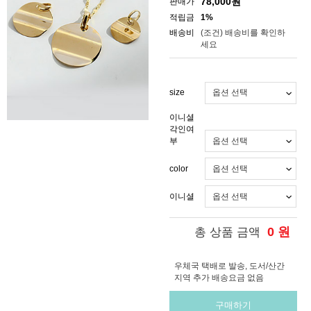
78,000
원
판매가
적립금
1%
배송비
(조건)
배송비를 확인하
세요
size
이니셜
각인여
부
color
이니셜
0
원
총 상품 금액
우체국 택배로 발송, 도서/산간
지역 추가 배송요금 없음
구매하기