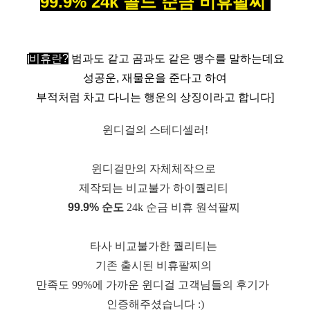
99.9% 24k 골드 순금 비휴팔찌
[
비휴란?
범과도 같고 곰과도 같은 맹수를 말하는데요
성공운, 재물운을 준다고 하여
부적처럼 차고 다니는 행운의 상징이라고 합니다]
윈디걸의 스테디셀러!
윈디걸만의 자체체작으로
제작되는 비교불가 하이퀄리티
99.9% 순도
24k 순금 비휴 원석팔찌
타사 비교불가한 퀄리티는
기존 출시된 비휴팔찌의
만족도 99%에 가까운 윈디걸 고객님들의 후기가
인증해주셨습니다 :)