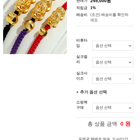
249,000
원
판매가
적립금
1%
배송비
(조건)
배송비를 확인하
세요
비휴타
입
실크컬
러
실크사
이즈
+ 추가 옵션 선택
쇼핑백
구매
0
원
총 상품 금액
우체국 택배로 발송, 도서/산간