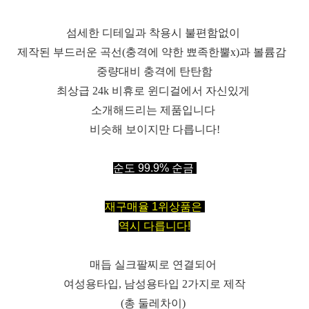
섬세한 디테일과 착용시 불편함없이
제작된 부드러운 곡선(충격에 약한 뾰족한뿔x)과 볼륨감
중량대비 충격에 탄탄함
최상급 24k 비휴로 윈디걸에서 자신있게
소개해드리는 제품입니다
비슷해 보이지만 다릅니다!
순도 99.9% 순금
재구매율 1위상품은
역시 다릅니다!
매듭 실크팔찌로 연결되어
여성용타입, 남성용타입 2가지로 제작
(총 둘레차이)