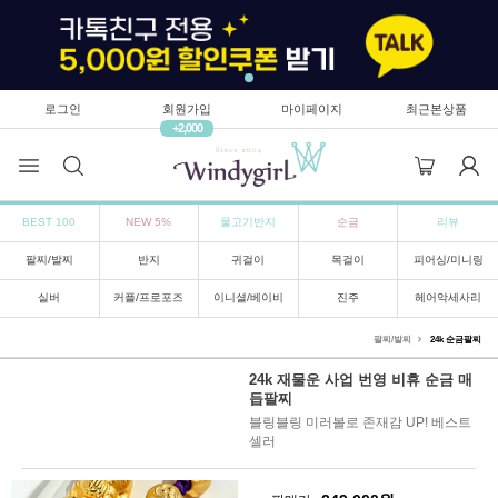
로그인
회원가입
마이페이지
최근본상품
+2,000
BEST 100
NEW 5%
물고기반지
순금
리뷰
팔찌/발찌
반지
귀걸이
목걸이
피어싱/미니링
실버
커플/프로포즈
이니셜/베이비
진주
헤어악세사리
팔찌/발찌
24k 순금팔찌
24k 재물운 사업 번영 비휴 순금 매
듭팔찌
블링블링 미러볼로 존재감 UP! 베스트
셀러