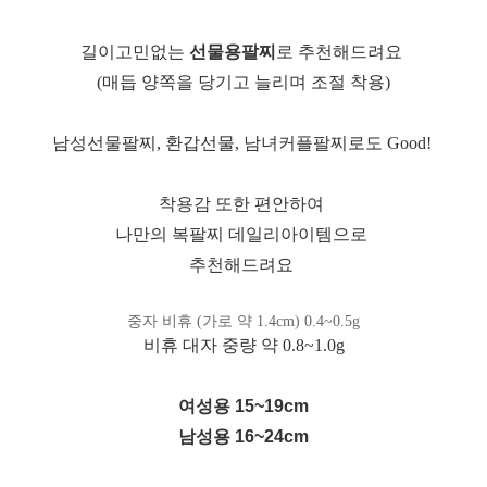
길이고민없는
선물용팔찌
로 추천해드려요
(매듭 양쪽을 당기고 늘리며 조절 착용)
남성선물팔찌, 환갑선물, 남녀커플팔찌로도 Good!
착용감 또한 편안하여
나만의 복팔찌 데일리아이템으로
추천해드려요
중자 비휴 (가로 약 1.4cm) 0.4~0.5g
비휴 대자 중량 약 0.8~1.0g
여성용 15~19cm
남성용 16~24cm