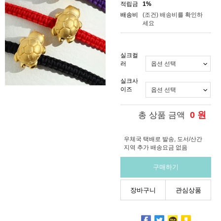
적립금
1%
배송비
(조건)
배송비를 확인하
세요
실크컬
러
실크사
이즈
0
원
총 상품 금액
우체국 택배로 발송, 도서/산간
지역 추가 배송요금 없음
구매하기
장바구니
관심상품