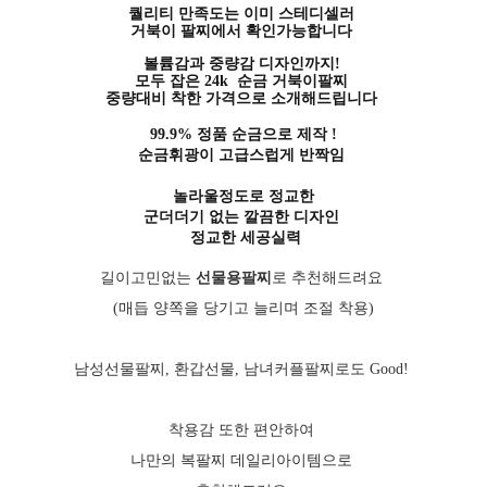
퀄리티 만족도는 이미 스테디셀러
거북이 팔찌에서 확인가능합니다
볼륨감과 중량감 디자인까지!
모두 잡은 24k 순금 거북이팔찌
중량대비 착한 가격으로 소개해드립니다
99.9% 정품 순금으로 제작 !
순금휘광이 고급스럽게 반짝임
놀라울정도로 정교한
군더더기 없는 깔끔한 디자인
정교한 세공실력
길이고민없는
선물용팔찌
로 추천해드려요
(매듭 양쪽을 당기고 늘리며 조절 착용)
남성선물팔찌, 환갑선물, 남녀커플팔찌로도 Good!
착용감 또한 편안하여
나만의 복팔찌 데일리아이템으로