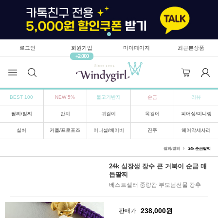
로그인
회원가입
마이페이지
최근본상품
+2,000
BEST 100
NEW 5%
물고기반지
순금
리뷰
팔찌/발찌
반지
귀걸이
목걸이
피어싱/미니링
실버
커플/프로포즈
이니셜/베이비
진주
헤어악세사리
팔찌/발찌
24k 순금팔찌
24k 십장생 장수 큰 거북이 순금 매
듭팔찌
베스트셀러 중량감 부모님선물 강추
238,000
원
판매가