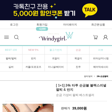
로그인
회원가입
마이페이지
최근본상품
+2,000
BEST 100
NEW 5%
물고기반지
순금
리뷰
팔찌/발찌
반지
귀걸이
목걸이
피어싱/미니링
실버
커플/프로포즈
이니셜/베이비
진주
헤어악세사리
팔찌/발찌
24k 순금팔찌
[ 1+1] 24k 타투 순금볼 블랙스피넬
팔찌 & 반지
순금 가성비 팔찌 베스트셀러
39,000
원
판매가