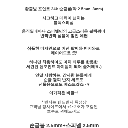
황금빛 포인트 24k 순금볼(약 2.5mm ,3mm)
시크하고 매력이 넘치는
블랙스피넬
움직일때마다 스피넬만의 고급스러운 블랙광이
반짝반짝 실물이 훨씬 예쁜
심플한 디자인으로 어떤 팔찌와 반지와로
레이어드로 굿!
하나만 착용하여도 마치 타투를 한듯한
세련된 원포인트 아이템이 되어 줄거에요:)
연말 사랑하는, 감사한 분들에게
순금 팔찌 반지 세트로
선물용으로도 베스트겠죠~ ♥
이가격은 비뮐~!
* 반지는 밴드반지 특성상
고객님 정사이즈에서 +1~2호가 포함된
호수로 권해드려요
순금볼 2.5mm+스피넬 2.5mm