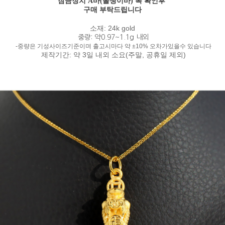
잠금장치 A바(올챙이바) 폭 확인후
구매 부탁드립니다
소재: 24k gold
중량: 약0.97~1.1g 내외
-중량은 기성사이즈기준이며 출고시마다 약 ±10% 오차가있을수 있습니다
제작기간: 약 3일 내외 소요(주말, 공휴일 제외)