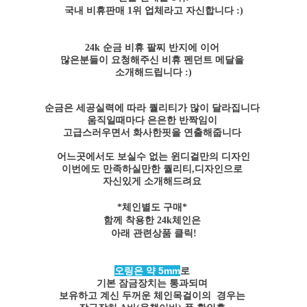
국내 비휴판매 1위 업체라고 자신합니다 :)
24k 순금 비휴 팔찌 반지에 이어
많은분들이 요청해주신 비휴 펜던트 메달을
소개해드립니다 :)
순금은 세공실력에 따라 퀄리티가 많이 달라집니다
움직일때마다 은은한 반짝임이
고급스러우면서 화사한핏을 연출해줍니다
어느곳에서도 보실수 없는 윈디걸만의 디자인
이번에도 만족하실만한 퀄리티,디자인으로
자신있게 소개해드려요
*체인별도 구매*
함께 착용한 24k체인은
아래 관련상품 클릭!
오링은 약 5mm
로
기본 잠금장치는 통과되며
보유하고 계신 두꺼운 체인목걸이의 경우는