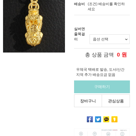
배송비
(조건)
배송비를 확인하
세요
실버면
줄목걸
이
0
원
총 상품 금액
우체국 택배로 발송, 도서/산간
지역 추가 배송요금 없음
구매하기
장바구니
관심상품