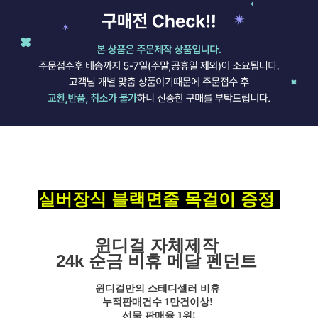
실버장식 블랙면줄 목걸이 증정
윈디걸 자체제작
24k 순금 비휴 메달 펜던트
윈디걸만의 스테디셀러 비휴
누적판매건수 1만건이상!
선물 판매율 1위!