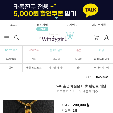
로그인
회원가입
마이페이지
최근본상품
+2,000
BEST 100
NEW 5%
물고기반지
순금
리뷰
팔찌/발찌
반지
귀걸이
목걸이
피어싱/미니링
실버
커플/프로포즈
이니셜/베이비
진주
헤어악세사리
목걸이
24k 순금목걸이
24k 순금 재물운 비휴 펜던트 메달
주문폭주 한정수량 선물용 강추
299,000
원
판매가
적립금
1%