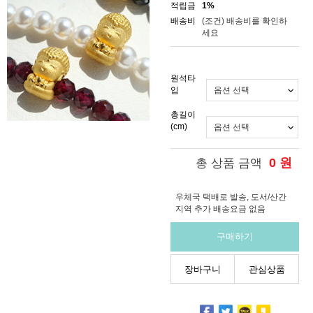
적립금
1%
배송비
(조건)
배송비를 확인하
세요
원석타
입
총길이
(cm)
0
원
총 상품 금액
우체국 택배로 발송, 도서/산간
지역 추가 배송요금 없음
구매하기
장바구니
관심상품