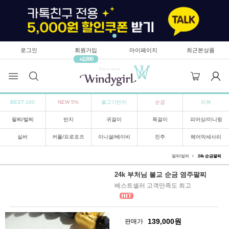
로그인
회원가입
마이페이지
최근본상품
+2,000
BEST 100
NEW 5%
물고기반지
순금
리뷰
팔찌/발찌
반지
귀걸이
목걸이
피어싱/미니링
실버
커플/프로포즈
이니셜/베이비
진주
헤어악세사리
팔찌/발찌
24k 순금팔찌
24k 부처님 불교 순금 염주팔찌
베스트셀러 고객만족도 최고
139,000
원
판매가