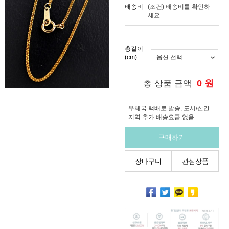
배송비
(조건)
배송비를 확인하
세요
총길이
(cm)
0
원
총 상품 금액
우체국 택배로 발송, 도서/산간
지역 추가 배송요금 없음
구매하기
장바구니
관심상품