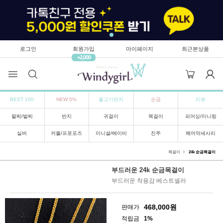
로그인
회원가입
마이페이지
최근본상품
+2,000
BEST 100
NEW 5%
물고기반지
순금
리뷰
팔찌/발찌
반지
귀걸이
목걸이
피어싱/미니링
실버
커플/프로포즈
이니셜/베이비
진주
헤어악세사리
목걸이
24k 순금목걸이
부드러운 24k 순금목걸이
부드러운 착용감 베스트셀러
468,000
원
판매가
적립금
1%