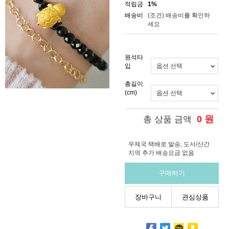
적립금
1%
배송비
(조건)
배송비를 확인하
세요
원석타
입
총길이
(cm)
0
원
총 상품 금액
우체국 택배로 발송, 도서/산간
지역 추가 배송요금 없음
구매하기
장바구니
관심상품