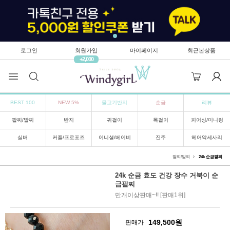
로그인
회원가입
마이페이지
최근본상품
+2,000
BEST 100
NEW 5%
물고기반지
순금
리뷰
팔찌/발찌
반지
귀걸이
목걸이
피어싱/미니링
실버
커플/프로포즈
이니셜/베이비
진주
헤어악세사리
팔찌/발찌
24k 순금팔찌
24k 순금 효도 건강 장수 거북이 순
금팔찌
만개이상판매~!! [판매1위]
149,500
원
판매가