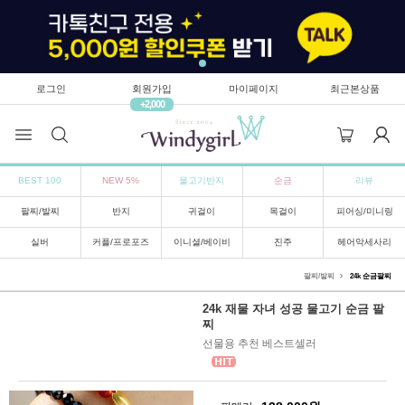
로그인
회원가입
마이페이지
최근본상품
+2,000
BEST 100
NEW 5%
물고기반지
순금
리뷰
팔찌/발찌
반지
귀걸이
목걸이
피어싱/미니링
실버
커플/프로포즈
이니셜/베이비
진주
헤어악세사리
팔찌/발찌
24k 순금팔찌
24k 재물 자녀 성공 물고기 순금 팔
찌
선물용 추천 베스트셀러