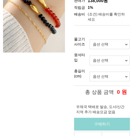
138,000
원
판매가
적립금
1%
배송비
(조건)
배송비를 확인하
세요
물고기
사이즈
원석타
입
총길이
(cm)
0
원
총 상품 금액
우체국 택배로 발송, 도서/산간
지역 추가 배송요금 없음
구매하기